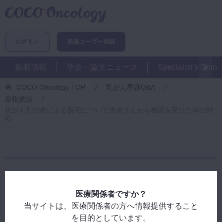
ログイン
新規ユーザー登録
新着情報
学会・論文ニュース
Specialist’s Opini
COCO Oncology
TOP
乳がん看護Q&A
薬物療法
抗がん剤治療による脱毛について患者さんから相談を受けた時の対
応
抗がん剤治療による脱毛について患者さんか
ら相談を受けた時の対応
医療関係者ですか？
当サイトは、医療関係者の方へ情報提供すること
2025/11/13 17:12
を目的としています。